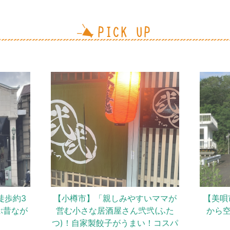
歩約3
【小樽市】「親しみやすいママが
【美唄市
昔なが
営む小さな居酒屋さん弐弐(ふた
から空
つ)！自家製餃子がうまい！コスパ