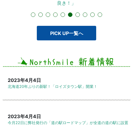
良き！」
2
3
4
5
6
7
8
9
10
PICK UP一覧へ
2023年4月4日
北海道20年ぶりの新駅！「ロイズタウン駅」開業！
2023年4月4日
今月22日に弊社発行の「道の駅ロードマップ」が全道の道の駅に設置