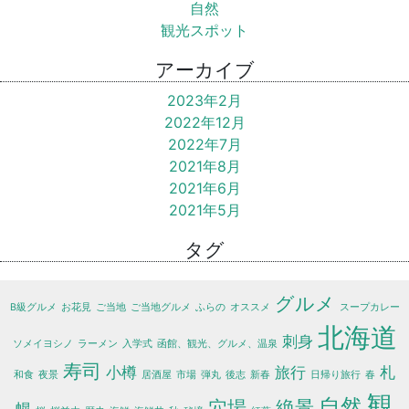
自然
観光スポット
アーカイブ
2023年2月
2022年12月
2022年7月
2021年8月
2021年6月
2021年5月
タグ
グルメ
B級グルメ
お花見
ご当地
ご当地グルメ
ふらの
オススメ
スープカレー
北海道
刺身
ソメイヨシノ
ラーメン
入学式
函館、観光、グルメ、温泉
寿司
小樽
旅行
札
和食
夜景
居酒屋
市場
弾丸
後志
新春
日帰り旅行
春
観
自然
穴場
絶景