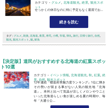
カテゴリ -
グルメ
,
北海道観光
,
絶景
,
観光スポ
ット
せっかくの休日なのに特に予定もなく退屈でお困りではありませんか？日本国内には日帰りで旅行ができちゃう観光地が数多くありますが、今回は筆者の地元である小樽市の日帰りプランを記事にして...
続きを読む
タグ :
グルメ
,
刺身
,
北海道
,
夜景
,
寿司
,
小樽
,
市場
,
弾丸
,
旅行
,
日帰り旅行
,
自然
,
観光
,
観光スポット
,
鮨
,
鮮魚
【決定版】道民がおすすめする北海道の紅葉スポッ
ト10選
カテゴリ -
イベント情報
,
北海道観光
,
秋
,
紅葉
,
絶
景
,
自然
,
観光スポット
12年連続『都道府県魅力度ランキング』1位に輝き
その勢いが留まる事がない人気の観光地『北海
道』。本州と比べて気温が涼しくメロンやウニと
いった北海道らしい食が楽しめる夏の時期や、毎
年「大通り公...