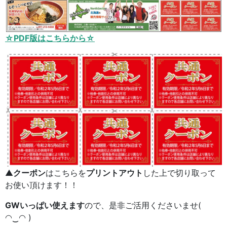
☆PDF版はこちらから☆
▲
クーポン
はこちらを
プリントアウト
した上で切り取って
お使い頂けます！！
GWいっぱい使えます
ので、是非ご活用くださいませ(
◠‿◠ )