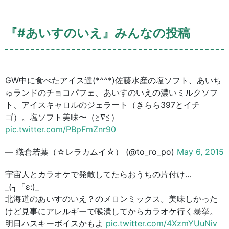
『#あいすのいえ』みんなの投稿
GW中に食べたアイス達(*^^*)佐藤水産の塩ソフト、あいち
ゅランドのチョコパフェ、あいすのいえの濃いミルクソフ
ト、アイスキャロルのジェラート（きらら397とイチ
ゴ）。塩ソフト美味〜（≧∇≦）
pic.twitter.com/PBpFmZnr90
— 織倉若葉（☆レラカムイ☆） (@to_ro_po)
May 6, 2015
宇宙人とカラオケで発散してたらおうちの片付け…
_(┐「ε:)_
北海道のあいすのいえ？のメロンミックス。美味しかった
けど見事にアレルギーで喉潰してからカラオケ行く暴挙。
明日ハスキーボイスかもよ
pic.twitter.com/4XzmYUuNiv