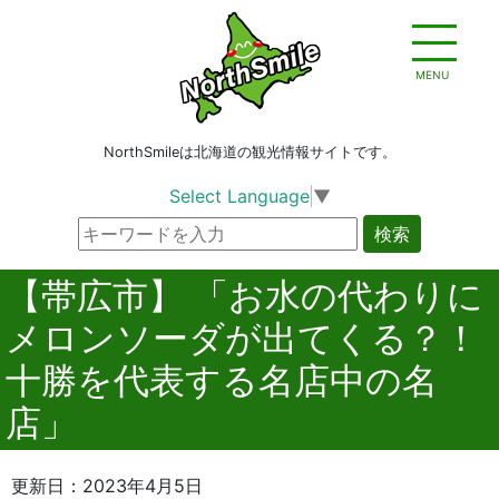
MENU
NorthSmileは北海道の観光情報サイトです。
Select Language
▼
検索
【帯広市】 「お水の代わりに
メロンソーダが出てくる？！
十勝を代表する名店中の名
店」
更新日：2023年4月5日