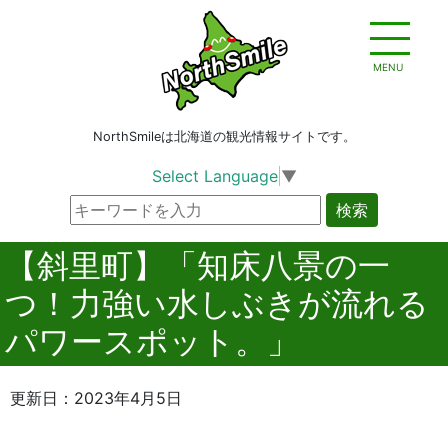
MENU
NorthSmileは北海道の観光情報サイトです。
Select Language
▼
検索
【斜里町】「知床八景の一
つ！力強い水しぶきが流れる
パワースポット。」
更新日：2023年4月5日