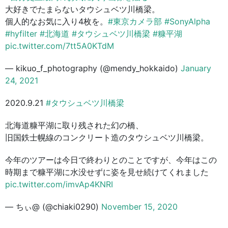
大好きでたまらないタウシュベツ川橋梁。
個人的なお気に入り4枚を。
#東京カメラ部
#SonyAlpha
#hyfilter
#北海道
#タウシュベツ川橋梁
#糠平湖
pic.twitter.com/7tt5A0KTdM
— kikuo_f_photography (@mendy_hokkaido)
January
24, 2021
2020.9.21
#タウシュベツ川橋梁
北海道糠平湖に取り残された幻の橋、
旧国鉄士幌線のコンクリート造のタウシュベツ川橋梁。
今年のツアーは今日で終わりとのことですが、今年はこの
時期まで糠平湖に水没せずに姿を見せ続けてくれました
pic.twitter.com/imvAp4KNRI
— ちぃ@ (@chiaki0290)
November 15, 2020