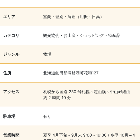
エリア
室蘭・登別・洞爺（胆振・日高）
カテゴリ
観光協会・お土産・ショッピング・特産品
ジャンル
牧場
住所
北海道虻田郡洞爺湖町花和127
アクセス
札幌から国道 230 号札幌～定山渓～中山峠経由
約 2 時間 10 分
駐車場
有り
営業時間
夏季 4月下旬～9月末 9:00～19:00 / 冬季 10月～4