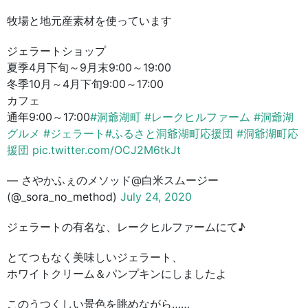
牧場と地元産素材を使っています
ジェラートショップ
夏季4月下旬～9月末9:00～19:00
冬季10月～4月下旬9:00～17:00
カフェ
通年9:00～17:00
#洞爺湖町
#レークヒルファーム
#洞爺湖
グルメ
#ジェラート
#ふるさと洞爺湖町応援団
#洞爺湖町応
援団
pic.twitter.com/OCJ2M6tkJt
— さやかふぇのメソッド@白米スムージー
(@_sora_no_method)
July 24, 2020
ジェラートの有名な、レークヒルファームにて♪
とてつもなく美味しいジェラート、
ホワイトクリーム＆パンプキンにしましたよ
このうつくしい景色を眺めながら……