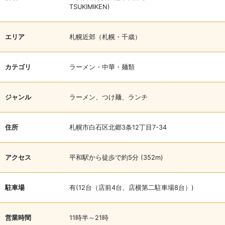
TSUKIMIKEN)
エリア
札幌近郊（札幌・千歳）
カテゴリ
ラーメン・中華・麺類
ジャンル
ラーメン、つけ麺、ランチ
住所
札幌市白石区北郷3条12丁目7-34
アクセス
平和駅から徒歩で約5分 (352m)
駐車場
有(12台（店前4台、店横第二駐車場8台）)
営業時間
11時半～21時