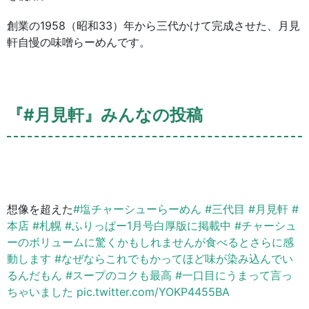
創業の1958（昭和33）年から三代かけて完成させた、月見
軒自慢の味噌らーめんです。
『#月見軒』みんなの投稿
想像を超えた
#塩チャーシューらーめん
#三代目
#月見軒
#
本店
#札幌
#ふりっぱー1月号白厚版に掲載中
#チャーシュ
ーのボリュームに驚くかもしれませんが食べるとさらに感
動します
#なぜならこれでもかってほど味が染み込んでい
るんだもん
#スープのコクも最高
#一口目にうまって言っ
ちゃいました
pic.twitter.com/YOKP4455BA