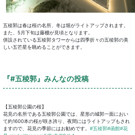
五稜郭は春は桜の名所、冬は堀がライトアップされます。
また、5月下旬は藤棚が見頃となります。
併設されている五稜郭タワーからは四季折々の五稜郭の美
しい五芒星を眺めることができます。
『#五稜郭』みんなの投稿
【五稜郭公園の桜】
花見の名所である五稜郭公園では、星形の城郭一面におい
て約1600本の桜が咲き誇り、夜間にはライトアップもされ
ますので、花見の季節にはお勧めです。
#五稜郭
#函館
#花