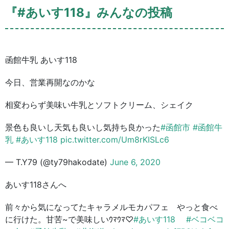
『#あいす118』みんなの投稿
函館牛乳 あいす118
今日、営業再開なのかな
相変わらず美味い牛乳とソフトクリーム、シェイク
景色も良いし天気も良いし気持ち良かった
#函館市
#函館牛
乳
#あいす118
pic.twitter.com/Um8rKISLc6
— T.Y79 (@ty79hakodate)
June 6, 2020
あいす118さんへ
前々から気になってたキャラメルモカパフェ やっと食べ
に行けた。甘苦~で美味しいｳﾏｳﾏ♡
#あいす118
#ベコベコ