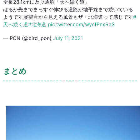
全長28.1kmに及ぶ通称「天へ続く道」
はるか先までまっすぐ伸びる道路が地平線まで続いている
ようです展望台から見える風景もザ・北海道って感じです
#
天へ続く道
#北海道
pic.twitter.com/wyefPnxRpS
— PON (@bird_pon)
July 11, 2021
まとめ