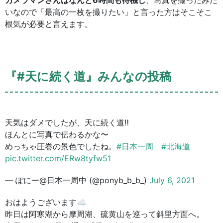
いなので「最高の一枚を撮りたい」と言った方はそこそこ
根気が必要と言えます。
『#天に続く道』みんなの投稿
天気はダメでしたが、天に続く道‼︎
ほんとに写真で伝わるかな〜
めっちゃ圧巻の景色でしたね。
#日本一周
#北海道
pic.twitter.com/ERw8tyfw51
— ぽにー@日本一周中 (@ponyb_b_b_)
July 6, 2021
おはようございます☁
昨日は阿寒湖から摩周湖、硫黄山を巡って斜里方面へ。