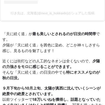
行き先は、北海道(@next_is_hokkaido)がシェアした投稿
「天に続く道」が
最も美しいとされるのが日没の時間帯
で
す。
夕陽が「天に続く道」を茜色に染め、どこか神々しさすら
感じ、見るものを魅了します！
近くには街灯などの人工的なネオンは全くないので、
夕陽
の力強さをモロに感じることができます。
そんな「天に続く道」の日没の中でも
特にオススメなのが
秋の日没。
９月下旬から10月上旬、太陽が真西に沈んでいくシーンが
絶景中の絶景とされています。
以前ツイッターで
18万いいねを獲得し、話題となっていた
カメラマンさんはなんと6時間も待機し
、写真を撮ったみた