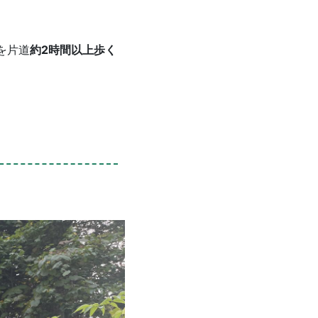
を片道
約2時間以上歩く