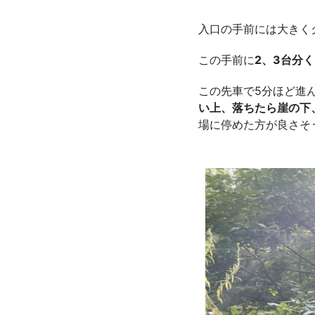
入口の手前には大きく
この手前に
2、3台分
この先車で5分ほど進
い上、落ちたら崖の下
場に停めた方が良さそ