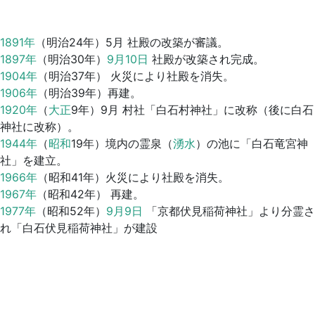
1891年
（明治24年）5月 社殿の改築が審議。
1897年
（明治30年）
9月10日
社殿が改築され完成。
1904年
（明治37年） 火災により社殿を消失。
1906年
（明治39年）再建。
1920年
（
大正
9年）9月 村社「白石村神社」に改称（後に白石
神社に改称）。
1944年
（
昭和
19年）境内の霊泉（
湧水
）の池に「白石竜宮神
社」を建立。
1966年
（昭和41年）火災により社殿を消失。
1967年
（昭和42年） 再建。
1977年
（昭和52年）
9月9日
「京都伏見稲荷神社」より分霊さ
れ「白石伏見稲荷神社」が建設