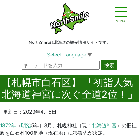
MENU
NorthSmileは北海道の観光情報サイトです。
Select Language
▼
検索
【札幌市白石区】 「初詣人気
北海道神宮に次ぐ全道2位！」
更新日：2023年4月5日
1872年
（
明治
5年）3月、札幌神社（現：
北海道神宮
）の旧社
殿を白石村100番地（現在地）に移設先が決定。