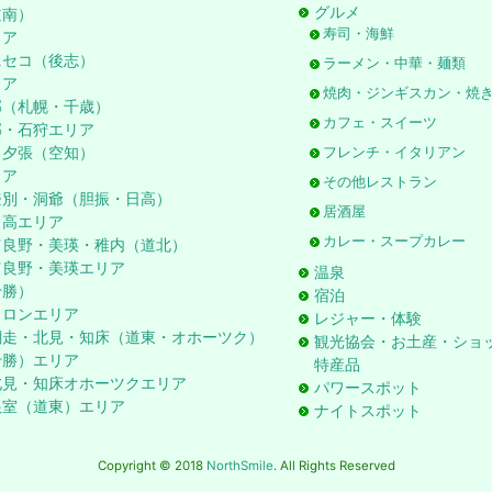
グルメ
道南）
寿司・海鮮
リア
ニセコ（後志）
ラーメン・中華・麺類
リア
焼肉・ジンギスカン・焼
郊（札幌・千歳）
カフェ・スイーツ
郊・石狩エリア
・夕張（空知）
フレンチ・イタリアン
リア
その他レストラン
登別・洞爺（胆振・日高）
居酒屋
日高エリア
カレー・スープカレー
富良野・美瑛・稚内（道北）
富良野・美瑛エリア
温泉
十勝）
宿泊
ロロンエリア
レジャー・体験
網走・北見・知床（道東・オホーツク）
観光協会・お土産・ショ
十勝）エリア
特産品
北見・知床オホーツクエリア
パワースポット
根室（道東）エリア
ナイトスポット
Copyright © 2018
NorthSmile
. All Rights Reserved