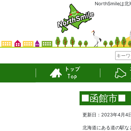
NorthSmil
TOP
エリア
■函館市■
更新日：2023年4月4
北海道にある道の駅な