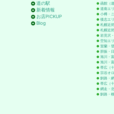
道の駅
函館（
道南エ
新着情報
小樽・
お店PICKUP
後志エ
Blog
札幌近
札幌近
岩見沢
空知エ
室蘭・
胆振・
旭川・
旭川・
帯広（
宗谷オ
釧路・
帯広（
網走・
釧路・