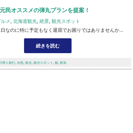
元民オススメの弾丸プランを提案！
グルメ
,
北海道観光
,
絶景
,
観光スポット
せっかくの休日なのに特に予定もなく退屈でお困りではありませんか？日本国内には日帰りで旅行ができちゃう観光地が数多くありますが、今回は筆者の地元である小樽市の日帰りプランを記事にして...
続きを読む
日帰り旅行
,
自然
,
観光
,
観光スポット
,
鮨
,
鮮魚