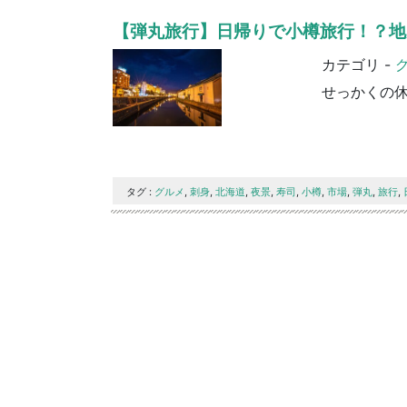
【弾丸旅行】日帰りで小樽旅行！？地
カテゴリ -
タグ :
グルメ
,
刺身
,
北海道
,
夜景
,
寿司
,
小樽
,
市場
,
弾丸
,
旅行
,