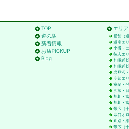
TOP
エリア
道の駅
函館（
道南エ
新着情報
小樽・
お店PICKUP
後志エ
Blog
札幌近
札幌近
岩見沢
空知エ
室蘭・
胆振・
旭川・
旭川・
帯広（
宗谷オ
釧路・
帯広（