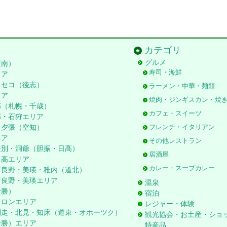
カテゴリ
グルメ
道南）
寿司・海鮮
リア
ニセコ（後志）
ラーメン・中華・麺類
リア
焼肉・ジンギスカン・焼
郊（札幌・千歳）
カフェ・スイーツ
郊・石狩エリア
・夕張（空知）
フレンチ・イタリアン
リア
その他レストラン
登別・洞爺（胆振・日高）
居酒屋
日高エリア
カレー・スープカレー
富良野・美瑛・稚内（道北）
富良野・美瑛エリア
温泉
十勝）
宿泊
ロロンエリア
レジャー・体験
網走・北見・知床（道東・オホーツク）
観光協会・お土産・ショ
十勝）エリア
特産品