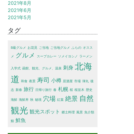
2021年8月
2021年6月
2021年5月
タグ
B級グルメ
お花見
ご当地
ご当地グルメ
ふらの
オスス
グルメ
メ
スープカレー
ソメイヨシノ
ラーメン
北海
刺身
入学式
函館、観光、グルメ、温泉
道
寿司
小樽
和食
夜景
居酒屋
市場
弾丸
後
旅行
札幌
志
新春
日帰り旅行
春
桜
桜並木
歴史
自然
穴場
絶景
海鮮
海鮮丼
秋
秘境
紅葉
観光
観光スポット
郷土料理
風景
魚介類
鮮魚
鮨